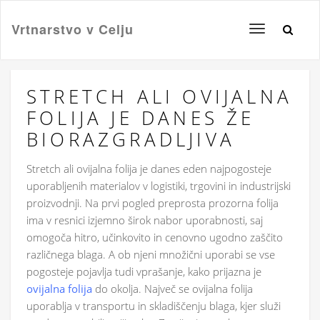
Vrtnarstvo v Celju
Toggle
navigation
STRETCH ALI OVIJALNA
FOLIJA JE DANES ŽE
BIORAZGRADLJIVA
Stretch ali ovijalna folija je danes eden najpogosteje
uporabljenih materialov v logistiki, trgovini in industrijski
proizvodnji. Na prvi pogled preprosta prozorna folija
ima v resnici izjemno širok nabor uporabnosti, saj
omogoča hitro, učinkovito in cenovno ugodno zaščito
različnega blaga. A ob njeni množični uporabi se vse
pogosteje pojavlja tudi vprašanje, kako prijazna je
ovijalna folija
do okolja. Največ se ovijalna folija
uporablja v transportu in skladiščenju blaga, kjer služi