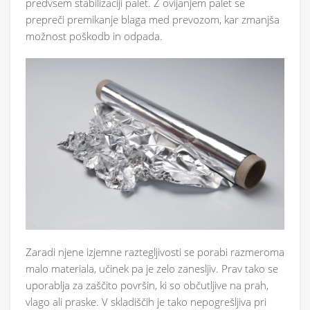
predvsem stabilizaciji palet. Z ovijanjem palet se
prepreči premikanje blaga med prevozom, kar zmanjša
možnost poškodb in odpada.
Zaradi njene izjemne raztegljivosti se porabi razmeroma
malo materiala, učinek pa je zelo zanesljiv. Prav tako se
uporablja za zaščito površin, ki so občutljive na prah,
vlago ali praske. V skladiščih je tako nepogrešljiva pri