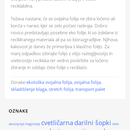
reciklabilna.
Težava nastane, če se ovijalna folija ne zbira ločeno ali
konča v naravi, kjer se zelo počasi razkraja. Dobro
novico predstavljajo posebne eko folije, ki so izdelane iz
recikliranega materiala ali pa so biorazgradljive. Njihova
kakovost je danes že primerljiva s klasično folijo. Za
manj odpadkov izbirajte folijo z višjo raztegljivostjo in
vsebnostjo reciklata ter vedno poskrbite za ločeno
zbiranje in oddajo čiste folije v reciklažo.
Oznake:
ekološka ovijalna folija
,
ovijalna folija
,
skladiščenje blaga
,
stretch folija
,
transport palet
OZNAKE
cvetličarna
darilni šopki
absorpcija magnezija
delo