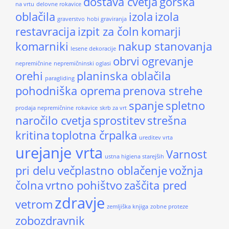
dostava cvetja
gorska
na vrtu
delovne rokavice
oblačila
izola
izola
graverstvo
hobi graviranja
restavracija
izpit za čoln
komarji
komarniki
nakup stanovanja
lesene dekoracije
obrvi
ogrevanje
nepremičnine
nepremičninski oglasi
orehi
planinska oblačila
paragliding
pohodniška oprema
prenova strehe
spanje
spletno
prodaja nepremičnine
rokavice
skrb za vrt
naročilo cvetja
sprostitev
strešna
kritina
toplotna črpalka
ureditev vrta
urejanje vrta
Varnost
ustna higiena starejših
pri delu
večplastno oblačenje
vožnja
čolna
vrtno pohištvo
zaščita pred
zdravje
vetrom
zemljiška knjiga
zobne proteze
zobozdravnik