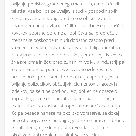
ovijanju pohištva, gradbenega materiala, embalaže ali
tekstila. Vse bolj pa se uveljavlja tudi v gospodinjstvih,
kjer olajša shranjevanje predmetov ob selitvah ali
sezonskem pospravljanju. Odlično se obnese pri zaščiti
kovčkov, športne opreme ali pohištva, saj preprečuje
mehanske poškodbe in nudi dodatno zaščito pred
vremenom. V kmetijstvu pa se ovijalna folija uporablja
za ovijanje krme, predvsem silaže, kjer ohranja kakovost
živalske krme in ščiti pred zunanjimi vplivi. V industriji pa
je pomemben pripomoček za zaščito izdelkov med
proizvodnim procesom. Proizvajalci jo uporabljajo za
ovijanje polizdelkov, občutljivih elementov ali gotovih
izdelkov, da se ti ne poškodujejo, dokler ne dosežejo
kupca. Pogosto se uporablja v kombinaciji z drugimi
materiali, kot so karton, stiropor ali mehurčkasta folija.
Ko pa beseda nanese na okoljsko vprašanje, se dokaj
pogosto pojavijo skrbi. Najpogosteje je namreč izdelana
iz polietilena, ki je sicer plastika, vendar pa je med
okoljsko manj problematičnimi, saj je v celoti