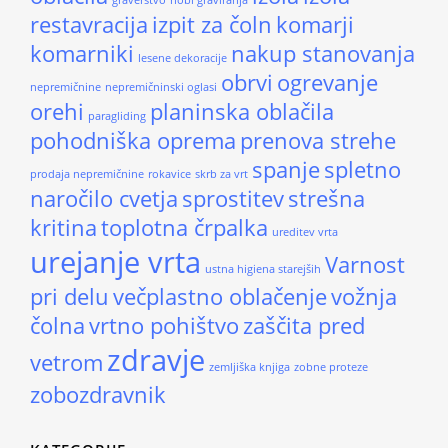
graverstvo
hobi graviranja
restavracija
izpit za čoln
komarji
komarniki
nakup stanovanja
lesene dekoracije
obrvi
ogrevanje
nepremičnine
nepremičninski oglasi
orehi
planinska oblačila
paragliding
pohodniška oprema
prenova strehe
spanje
spletno
prodaja nepremičnine
rokavice
skrb za vrt
naročilo cvetja
sprostitev
strešna
kritina
toplotna črpalka
ureditev vrta
urejanje vrta
Varnost
ustna higiena starejših
pri delu
večplastno oblačenje
vožnja
čolna
vrtno pohištvo
zaščita pred
zdravje
vetrom
zemljiška knjiga
zobne proteze
zobozdravnik