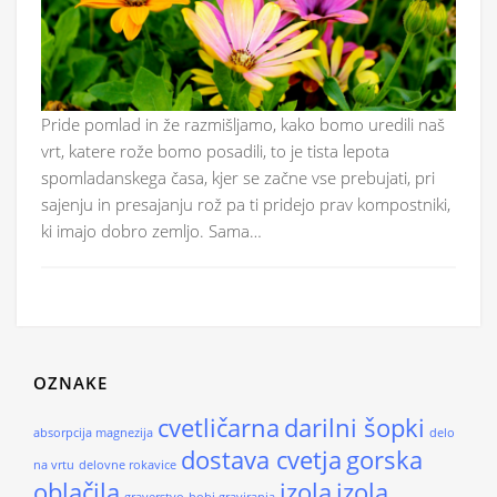
Pride pomlad in že razmišljamo, kako bomo uredili naš
vrt, katere rože bomo posadili, to je tista lepota
spomladanskega časa, kjer se začne vse prebujati, pri
sajenju in presajanju rož pa ti pridejo prav kompostniki,
ki imajo dobro zemljo. Sama…
OZNAKE
cvetličarna
darilni šopki
absorpcija magnezija
delo
dostava cvetja
gorska
na vrtu
delovne rokavice
oblačila
izola
izola