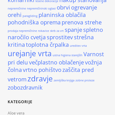
lesene dekoracije
obrvi
ogrevanje
nepremičnine
nepremičninski oglasi
orehi
planinska oblačila
paragliding
pohodniška oprema
prenova strehe
spanje
spletno
prodaja nepremičnine
rokavice
skrb za vrt
naročilo cvetja
sprostitev
strešna
kritina
toplotna črpalka
ureditev vrta
urejanje vrta
Varnost
ustna higiena starejših
pri delu
večplastno oblačenje
vožnja
čolna
vrtno pohištvo
zaščita pred
zdravje
vetrom
zemljiška knjiga
zobne proteze
zobozdravnik
KATEGORIJE
Aloe vera