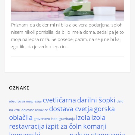
Priznam, da dokler mi ni bila aloe vera podarjena, sploh
nisem nikoli pomislila, da bi jo imela doma, sedaj pa je to
moja najlepša roža. Še posebej pazim, da se ji ne bi kaj
zgodilo, da je vedno lepa in…
OZNAKE
cvetličarna
darilni šopki
absorpcija magnezija
delo
dostava cvetja
gorska
na vrtu
delovne rokavice
oblačila
izola
izola
graverstvo
hobi graviranja
restavracija
izpit za čoln
komarji
komarniki
nakup stanovanja