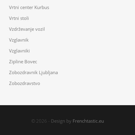
Vrtni center Kurbus
Vrtni stoli
Vzdrževanje vozil
Vzglavnik
Vzglavniki
Zipline Bovec
Zobozdravnik Ljubljana
Zobozdravstvo
© 2026 -
Design by
Frenchtastic.eu