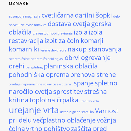
OZNAKE
cvetličarna
darilni šopki
absorpcija magnezija
delo
dostava cvetja
gorska
na vrtu
delovne rokavice
oblačila
izola
izola
graverstvo
hobi graviranja
restavracija
izpit za čoln
komarji
komarniki
nakup stanovanja
lesene dekoracije
obrvi
ogrevanje
nepremičnine
nepremičninski oglasi
orehi
planinska oblačila
paragliding
pohodniška oprema
prenova strehe
spanje
spletno
prodaja nepremičnine
rokavice
skrb za vrt
naročilo cvetja
sprostitev
strešna
kritina
toplotna črpalka
ureditev vrta
urejanje vrta
Varnost
ustna higiena starejših
pri delu
večplastno oblačenje
vožnja
čolna
vrtno pohištvo
zaščita pred