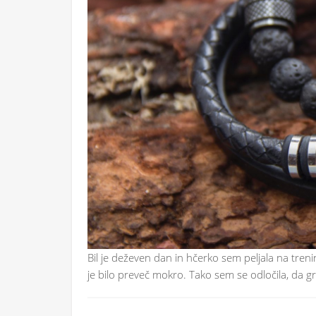
Bil je deževen dan in hčerko sem peljala na treni
je bilo preveč mokro. Tako sem se odločila, da 