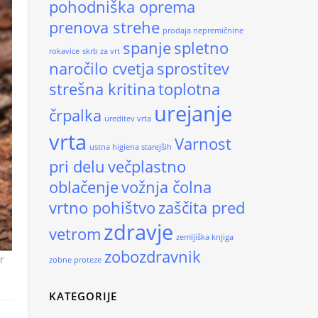
pohodniška oprema
prenova strehe
prodaja nepremičnine
spanje
spletno
rokavice
skrb za vrt
naročilo cvetja
sprostitev
strešna kritina
toplotna
urejanje
črpalka
ureditev vrta
vrta
Varnost
ustna higiena starejših
pri delu
večplastno
oblačenje
vožnja čolna
vrtno pohištvo
zaščita pred
zdravje
vetrom
zemljiška knjiga
zobozdravnik
r
zobne proteze
KATEGORIJE