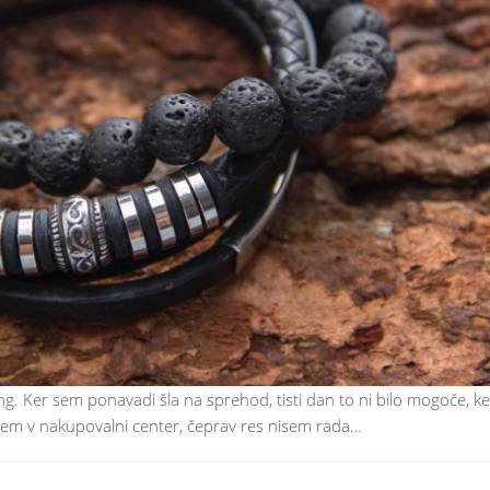
ng. Ker sem ponavadi šla na sprehod, tisti dan to ni bilo mogoče, ke
grem v nakupovalni center, čeprav res nisem rada…