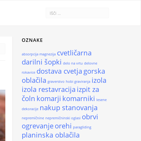
OZNAKE
cvetličarna
absorpcija magnezija
darilni šopki
delo na vrtu
delovne
dostava cvetja
gorska
rokavice
oblačila
izola
graverstvo
hobi graviranja
izola restavracija
izpit za
čoln
komarji
komarniki
lesene
nakup stanovanja
dekoracije
obrvi
nepremičnine
nepremičninski oglasi
ogrevanje
orehi
paragliding
planinska oblačila