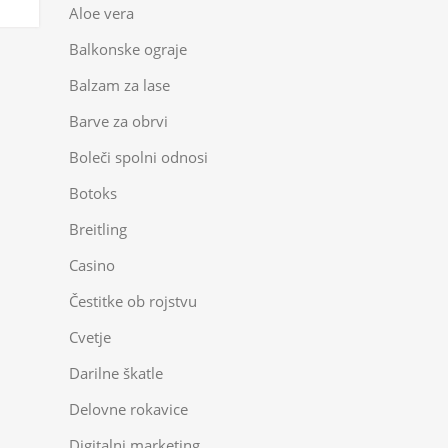
Aloe vera
Balkonske ograje
Balzam za lase
Barve za obrvi
Boleči spolni odnosi
Botoks
Breitling
Casino
Čestitke ob rojstvu
Cvetje
Darilne škatle
Delovne rokavice
Digitalni marketing