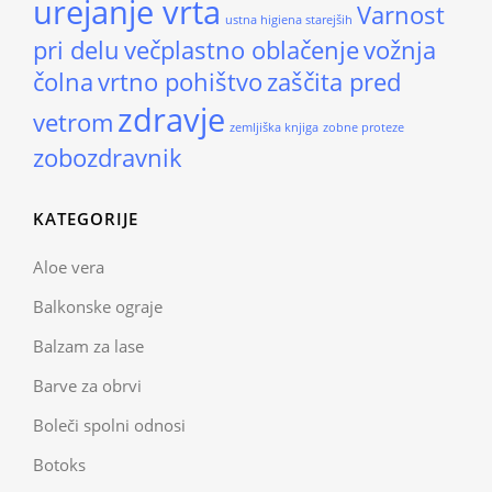
urejanje vrta
Varnost
ustna higiena starejših
pri delu
večplastno oblačenje
vožnja
čolna
vrtno pohištvo
zaščita pred
zdravje
vetrom
zemljiška knjiga
zobne proteze
zobozdravnik
KATEGORIJE
Aloe vera
Balkonske ograje
Balzam za lase
Barve za obrvi
Boleči spolni odnosi
Botoks