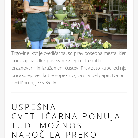
Trgovine, kot je cvetličarna, so prav posebna mesta, kjer
ponujajo izdelke, povezane z lepimi trenutki,
praznovanji in izražanjem čustev. Prav zato kupci od nje
pričakujejo več kot le šopek rož, zavit v bel papir. Da bi
cvetličarna, je sveže in…
USPEŠNA
CVETLIČARNA PONUJA
TUDI MOŽNOST
NAROČILA PREKO