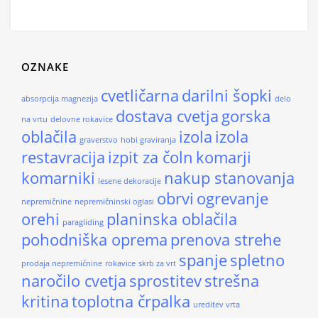
OZNAKE
cvetličarna
darilni šopki
absorpcija magnezija
delo
dostava cvetja
gorska
na vrtu
delovne rokavice
oblačila
izola
izola
graverstvo
hobi graviranja
restavracija
izpit za čoln
komarji
komarniki
nakup stanovanja
lesene dekoracije
obrvi
ogrevanje
nepremičnine
nepremičninski oglasi
orehi
planinska oblačila
paragliding
pohodniška oprema
prenova strehe
spanje
spletno
prodaja nepremičnine
rokavice
skrb za vrt
naročilo cvetja
sprostitev
strešna
kritina
toplotna črpalka
ureditev vrta