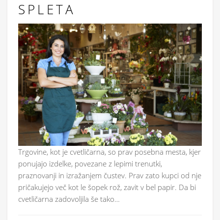
SPLETA
Trgovine, kot je cvetličarna, so prav posebna mesta, kjer
ponujajo izdelke, povezane z lepimi trenutki,
praznovanji in izražanjem čustev. Prav zato kupci od nje
pričakujejo več kot le šopek rož, zavit v bel papir. Da bi
cvetličarna zadovoljila še tako…