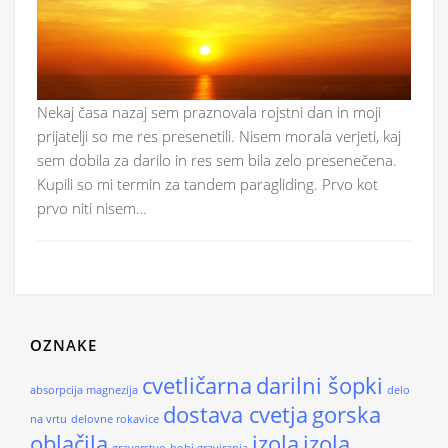
Nekaj časa nazaj sem praznovala rojstni dan in moji
prijatelji so me res presenetili. Nisem morala verjeti, kaj
sem dobila za darilo in res sem bila zelo presenečena.
Kupili so mi termin za tandem paragliding. Prvo kot
prvo niti nisem…
OZNAKE
cvetličarna
darilni šopki
absorpcija magnezija
delo
dostava cvetja
gorska
na vrtu
delovne rokavice
oblačila
izola
izola