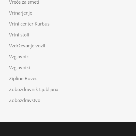
Vreče za smeti
Vrtnarjenje
Vrtni center Kurbus
Vrtni stoli
Vzdrževanje vozil
Vzglavnik
Vzglavniki
Zipline Bovec
Zobozdravnik Ljubljana
Zobozdravstvo