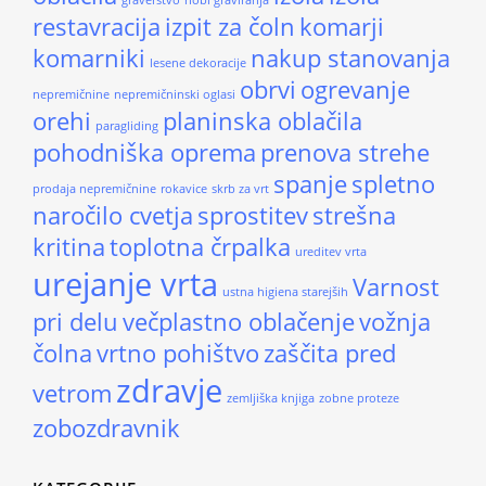
graverstvo
hobi graviranja
restavracija
izpit za čoln
komarji
komarniki
nakup stanovanja
lesene dekoracije
obrvi
ogrevanje
nepremičnine
nepremičninski oglasi
orehi
planinska oblačila
paragliding
pohodniška oprema
prenova strehe
spanje
spletno
prodaja nepremičnine
rokavice
skrb za vrt
naročilo cvetja
sprostitev
strešna
kritina
toplotna črpalka
ureditev vrta
urejanje vrta
Varnost
ustna higiena starejših
pri delu
večplastno oblačenje
vožnja
čolna
vrtno pohištvo
zaščita pred
zdravje
vetrom
zemljiška knjiga
zobne proteze
zobozdravnik