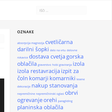
OZNAKE
cvetličarna
absorpcija magnezija
darilni šopki
delo na vrtu
delovne
dostava cvetja
gorska
rokavice
oblačila
izola
graverstvo
hobi graviranja
izola restavracija
izpit za
čoln
komarji
komarniki
lesene
nakup stanovanja
dekoracije
obrvi
nepremičnine
nepremičninski oglasi
ogrevanje
orehi
paragliding
planinska oblačila