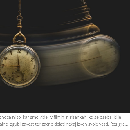
a ni to, kar smo videli v filmih in risankah, ko se oseba, ki je
lno izgubi zavest ter začne delati nekaj izven svoje vesti. Res gre…