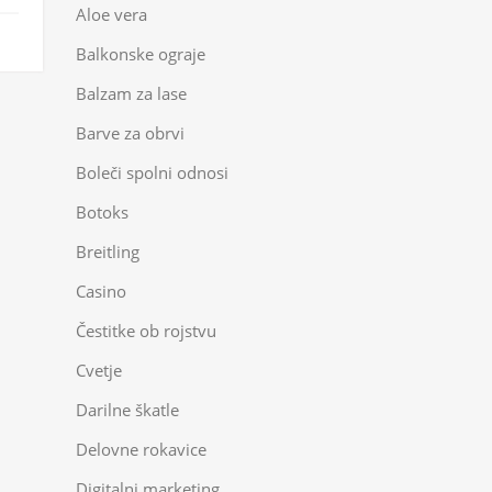
Aloe vera
Balkonske ograje
Balzam za lase
Barve za obrvi
Boleči spolni odnosi
Botoks
Breitling
Casino
Čestitke ob rojstvu
Cvetje
Darilne škatle
Delovne rokavice
Digitalni marketing