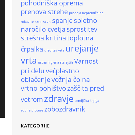
pohodniška oprema
prenova strehe
prodaja nepremičnine
spanje
spletno
rokavice
skrb za vrt
naročilo cvetja
sprostitev
strešna kritina
toplotna
urejanje
črpalka
ureditev vrta
vrta
Varnost
ustna higiena starejših
pri delu
večplastno
oblačenje
vožnja čolna
vrtno pohištvo
zaščita pred
zdravje
vetrom
zemljiška knjiga
zobozdravnik
zobne proteze
KATEGORIJE