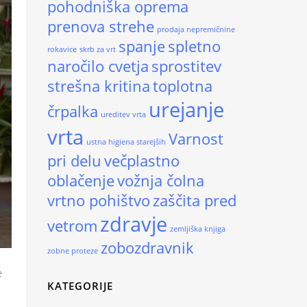
pohodniška oprema
prenova strehe
prodaja nepremičnine
spanje
spletno
rokavice
skrb za vrt
naročilo cvetja
sprostitev
strešna kritina
toplotna
urejanje
črpalka
ureditev vrta
vrta
Varnost
ustna higiena starejših
pri delu
večplastno
oblačenje
vožnja čolna
vrtno pohištvo
zaščita pred
zdravje
vetrom
zemljiška knjiga
zobozdravnik
zobne proteze
e
KATEGORIJE