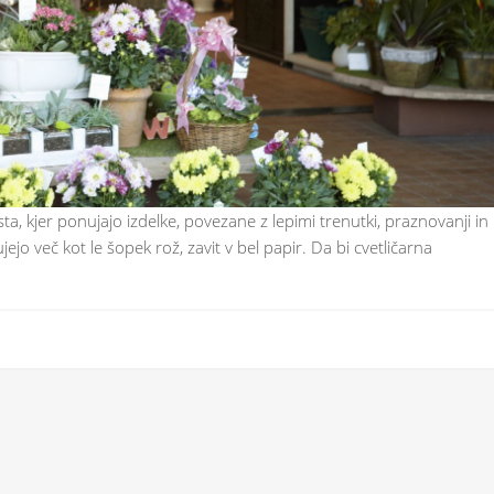
ta, kjer ponujajo izdelke, povezane z lepimi trenutki, praznovanji in
ejo več kot le šopek rož, zavit v bel papir. Da bi cvetličarna