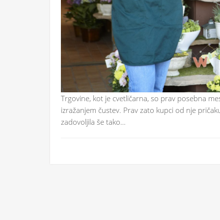
Trgovine, kot je cvetličarna, so prav posebna mes
izražanjem čustev. Prav zato kupci od nje pričakuj
zadovoljila še tako…