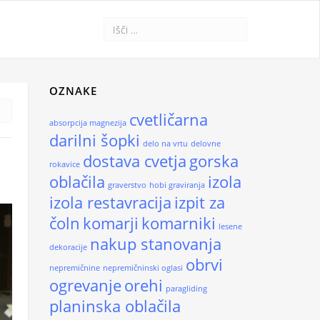
OZNAKE
cvetličarna
absorpcija magnezija
darilni šopki
delo na vrtu
delovne
T
dostava cvetja
gorska
rokavice
oblačila
izola
graverstvo
hobi graviranja
izola restavracija
izpit za
čoln
komarji
komarniki
lesene
nakup stanovanja
dekoracije
obrvi
nepremičnine
nepremičninski oglasi
ogrevanje
orehi
paragliding
planinska oblačila