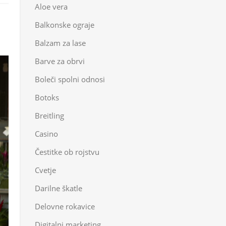
Aloe vera
T
Balkonske ograje
Balzam za lase
Barve za obrvi
Boleči spolni odnosi
Botoks
Breitling
Casino
Čestitke ob rojstvu
Cvetje
Darilne škatle
Delovne rokavice
Digitalni marketing