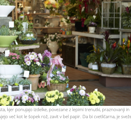
ta, kjer ponujajo izdelke, povezane z lepimi trenutki, praznovanji in
jo več kot le šopek rož, zavit v bel papir. Da bi cvetličarna, je svež