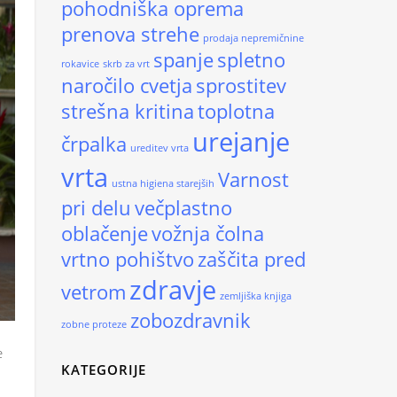
pohodniška oprema
prenova strehe
prodaja nepremičnine
spanje
spletno
rokavice
skrb za vrt
naročilo cvetja
sprostitev
strešna kritina
toplotna
urejanje
črpalka
ureditev vrta
vrta
Varnost
ustna higiena starejših
pri delu
večplastno
oblačenje
vožnja čolna
vrtno pohištvo
zaščita pred
zdravje
vetrom
zemljiška knjiga
zobozdravnik
zobne proteze
e
KATEGORIJE