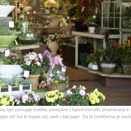
ta, kjer ponujajo izdelke, povezane z lepimi trenutki, praznovanji in
jo več kot le šopek rož, zavit v bel papir. Da bi cvetličarna, je svež