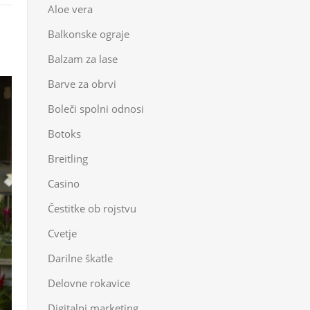
Aloe vera
T
Balkonske ograje
Balzam za lase
Barve za obrvi
Boleči spolni odnosi
Botoks
Breitling
Casino
Čestitke ob rojstvu
Cvetje
Darilne škatle
Delovne rokavice
Digitalni marketing