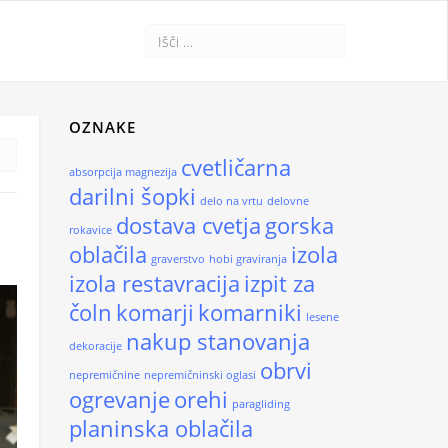
OZNAKE
cvetličarna
absorpcija magnezija
darilni šopki
delo na vrtu
delovne
T
dostava cvetja
gorska
rokavice
oblačila
izola
graverstvo
hobi graviranja
izola restavracija
izpit za
čoln
komarji
komarniki
lesene
nakup stanovanja
dekoracije
obrvi
nepremičnine
nepremičninski oglasi
ogrevanje
orehi
paragliding
planinska oblačila