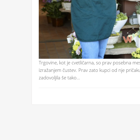
Trgovine, kot je cvetličarna, so prav posebna mes
izražanjem čustev. Prav zato kupci od nje pričakuj
zadovoljila še tako…