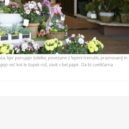
ta, kjer ponujajo izdelke, povezane z lepimi trenutki, praznovanji in
ejo več kot le šopek rož, zavit v bel papir. Da bi cvetličarna