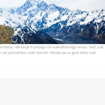
sprostitve, rekreacije in pobega od vsakodnevnega stresa. Svež zrak,
dno več pohodnikov vseh starosti. Vendar pa so gore lahko tudi