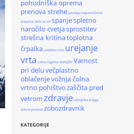
pohodniška oprema
prenova strehe
prodaja nepremičnine
spanje
spletno
rokavice
skrb za vrt
naročilo cvetja
sprostitev
strešna kritina
toplotna
urejanje
črpalka
ureditev vrta
vrta
Varnost
ustna higiena starejših
pri delu
večplastno
oblačenje
vožnja čolna
vrtno pohištvo
zaščita pred
zdravje
vetrom
zemljiška knjiga
zobozdravnik
zobne proteze
KATEGORIJE