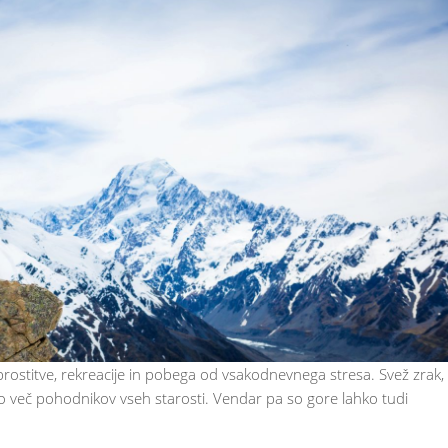
sprostitve, rekreacije in pobega od vsakodnevnega stresa. Svež zrak,
dno več pohodnikov vseh starosti. Vendar pa so gore lahko tudi