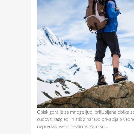
Obisk gora je za mnoge ljudi priljubljena oblika 
čudoviti razgledi in stik z naravo privabljajo ve
nepredvidljive in nevarne. Zato so…