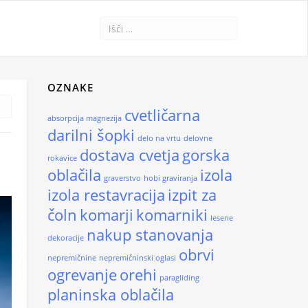
OZNAKE
cvetličarna
absorpcija magnezija
darilni šopki
delo na vrtu
delovne
dostava cvetja
gorska
rokavice
oblačila
izola
graverstvo
hobi graviranja
izola restavracija
izpit za
čoln
komarji
komarniki
lesene
nakup stanovanja
dekoracije
obrvi
nepremičnine
nepremičninski oglasi
ogrevanje
orehi
paragliding
planinska oblačila