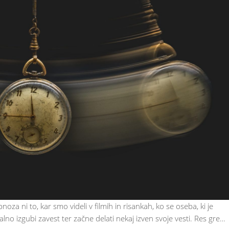
a ni to, kar smo videli v filmih in risankah, ko se oseba, ki je
lno izgubi zavest ter začne delati nekaj izven svoje vesti. Res gre…