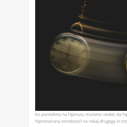
Ko pomislimo na hipnozo, moremo vedeti, da hipnoz
hipnotizirana osredotoči na nekaj drugega in tota