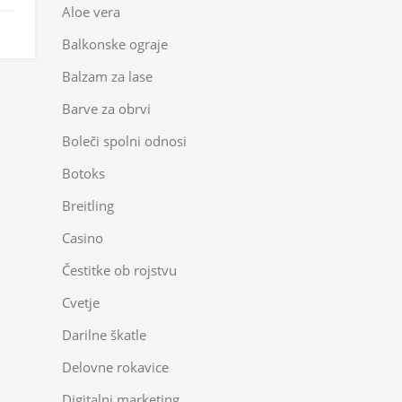
Aloe vera
Balkonske ograje
Balzam za lase
Barve za obrvi
Boleči spolni odnosi
Botoks
Breitling
Casino
Čestitke ob rojstvu
Cvetje
Darilne škatle
Delovne rokavice
Digitalni marketing