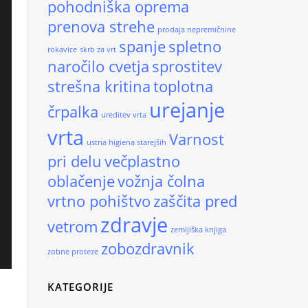
pohodniška oprema
prenova strehe
prodaja nepremičnine
spanje
spletno
rokavice
skrb za vrt
naročilo cvetja
sprostitev
strešna kritina
toplotna
urejanje
črpalka
ureditev vrta
vrta
Varnost
ustna higiena starejših
pri delu
večplastno
oblačenje
vožnja čolna
vrtno pohištvo
zaščita pred
zdravje
vetrom
zemljiška knjiga
zobozdravnik
zobne proteze
KATEGORIJE