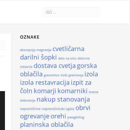
OZNAKE
cvetličarna
absorpcija magnezija
darilni šopki
delo na vrtu
delovne
dostava cvetja
gorska
rokavice
oblačila
izola
graverstvo
hobi graviranja
izola restavracija
izpit za
čoln
komarji
komarniki
lesene
nakup stanovanja
dekoracije
obrvi
nepremičnine
nepremičninski oglasi
ogrevanje
orehi
paragliding
planinska oblačila