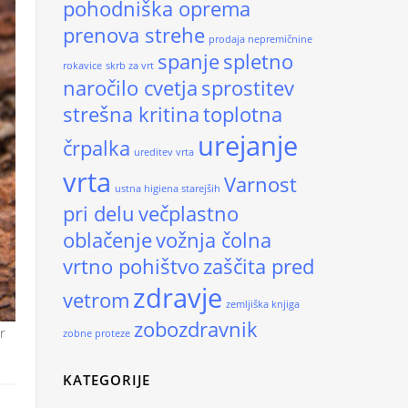
pohodniška oprema
prenova strehe
prodaja nepremičnine
spanje
spletno
rokavice
skrb za vrt
naročilo cvetja
sprostitev
strešna kritina
toplotna
urejanje
črpalka
ureditev vrta
vrta
Varnost
ustna higiena starejših
pri delu
večplastno
oblačenje
vožnja čolna
vrtno pohištvo
zaščita pred
zdravje
vetrom
zemljiška knjiga
zobozdravnik
r
zobne proteze
KATEGORIJE