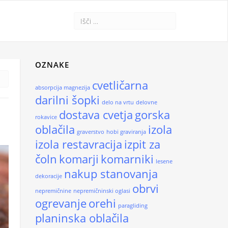
OZNAKE
cvetličarna
absorpcija magnezija
darilni šopki
delo na vrtu
delovne
dostava cvetja
gorska
rokavice
oblačila
izola
graverstvo
hobi graviranja
izola restavracija
izpit za
čoln
komarji
komarniki
lesene
nakup stanovanja
dekoracije
obrvi
nepremičnine
nepremičninski oglasi
ogrevanje
orehi
paragliding
planinska oblačila