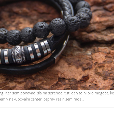
ng. Ker sem ponavadi šla na sprehod, tisti dan to ni bilo mogoče, ke
grem v nakupovalni center, čeprav res nisem rada…