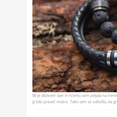
Bil je deževen dan in hčerko sem peljala na treni
je bilo preveč mokro. Tako sem se odločila, da 