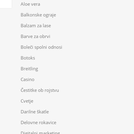
Aloe vera
Balkonske ograje
Balzam za lase
Barve za obrvi
Boleči spolni odnosi
Botoks
Breitling
Casino
Čestitke ob rojstvu
Cvetje
Darilne škatle
Delovne rokavice
Digitalni marketing