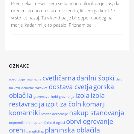
Pred nekaj meseci sem se končno odločil, da je čas, da
uredim streho na starem vikendu, ki sem ga kupil že
vrsto let nazaj. Ta vikend pa je bil popoln pobeg na
morje, kadar mi je to pasalo. Priznam pa,…
OZNAKE
cvetličarna
darilni šopki
absorpcija magnezija
delo
dostava cvetja
gorska
na vrtu
delovne rokavice
oblačila
izola
izola
graverstvo
hobi graviranja
restavracija
izpit za čoln
komarji
komarniki
nakup stanovanja
lesene dekoracije
obrvi
ogrevanje
nepremičnine
nepremičninski oglasi
orehi
planinska oblačila
paragliding