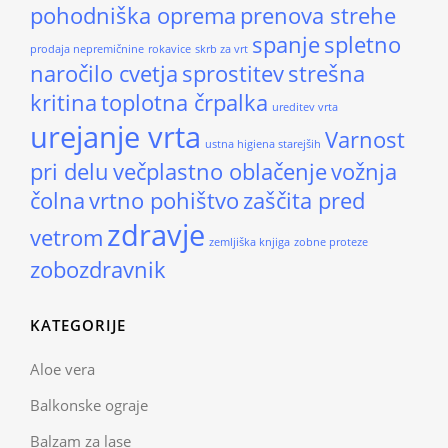
pohodniška oprema
prenova strehe
spanje
spletno
prodaja nepremičnine
rokavice
skrb za vrt
naročilo cvetja
sprostitev
strešna
kritina
toplotna črpalka
ureditev vrta
urejanje vrta
Varnost
ustna higiena starejših
pri delu
večplastno oblačenje
vožnja
čolna
vrtno pohištvo
zaščita pred
zdravje
vetrom
zemljiška knjiga
zobne proteze
zobozdravnik
KATEGORIJE
Aloe vera
Balkonske ograje
Balzam za lase