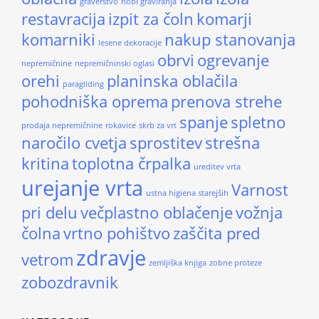
graverstvo
hobi graviranja
restavracija
izpit za čoln
komarji
komarniki
nakup stanovanja
lesene dekoracije
obrvi
ogrevanje
nepremičnine
nepremičninski oglasi
orehi
planinska oblačila
paragliding
pohodniška oprema
prenova strehe
spanje
spletno
prodaja nepremičnine
rokavice
skrb za vrt
naročilo cvetja
sprostitev
strešna
kritina
toplotna črpalka
ureditev vrta
urejanje vrta
Varnost
ustna higiena starejših
pri delu
večplastno oblačenje
vožnja
čolna
vrtno pohištvo
zaščita pred
zdravje
vetrom
zemljiška knjiga
zobne proteze
zobozdravnik