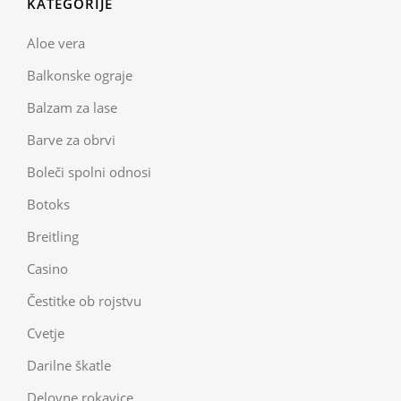
KATEGORIJE
Aloe vera
Balkonske ograje
Balzam za lase
Barve za obrvi
Boleči spolni odnosi
Botoks
Breitling
Casino
Čestitke ob rojstvu
Cvetje
Darilne škatle
Delovne rokavice