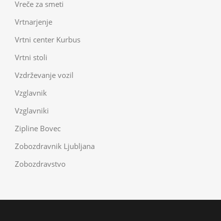
Vreče za smeti
Vrtnarjenje
Vrtni center Kurbus
Vrtni stoli
Vzdrževanje vozil
Vzglavnik
Vzglavniki
Zipline Bovec
Zobozdravnik Ljubljana
Zobozdravstvo