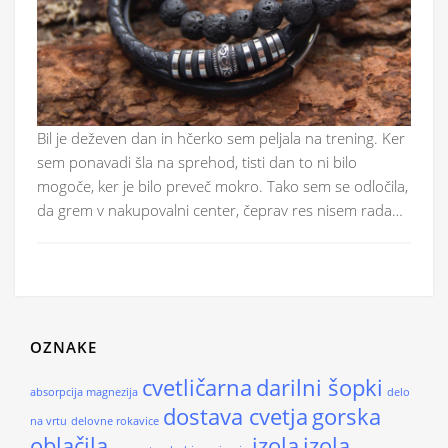
Bil je deževen dan in hčerko sem peljala na trening. Ker
sem ponavadi šla na sprehod, tisti dan to ni bilo
mogoče, ker je bilo preveč mokro. Tako sem se odločila,
da grem v nakupovalni center, čeprav res nisem rada…
OZNAKE
cvetličarna
darilni šopki
absorpcija magnezija
delo
dostava cvetja
gorska
na vrtu
delovne rokavice
oblačila
izola
izola