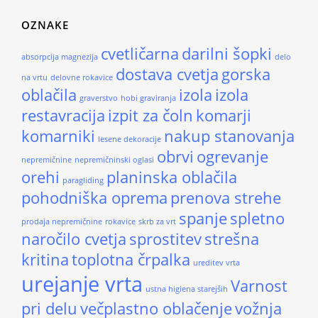
OZNAKE
cvetličarna
darilni šopki
absorpcija magnezija
delo
dostava cvetja
gorska
na vrtu
delovne rokavice
oblačila
izola
izola
graverstvo
hobi graviranja
restavracija
izpit za čoln
komarji
komarniki
nakup stanovanja
lesene dekoracije
obrvi
ogrevanje
nepremičnine
nepremičninski oglasi
orehi
planinska oblačila
paragliding
pohodniška oprema
prenova strehe
spanje
spletno
prodaja nepremičnine
rokavice
skrb za vrt
naročilo cvetja
sprostitev
strešna
kritina
toplotna črpalka
ureditev vrta
urejanje vrta
Varnost
ustna higiena starejših
pri delu
večplastno oblačenje
vožnja