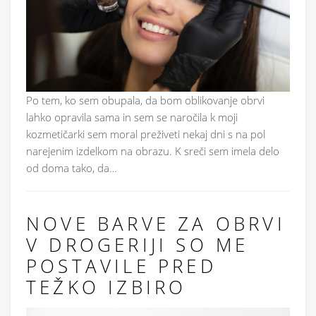
Po tem, ko sem obupala, da bom oblikovanje obrvi
lahko opravila sama in sem se naročila k moji
kozmetičarki sem moral preživeti nekaj dni s na pol
narejenim izdelkom na obrazu. K sreči sem imela delo
od doma tako, da…
NOVE BARVE ZA OBRVI
V DROGERIJI SO ME
POSTAVILE PRED
TEŽKO IZBIRO