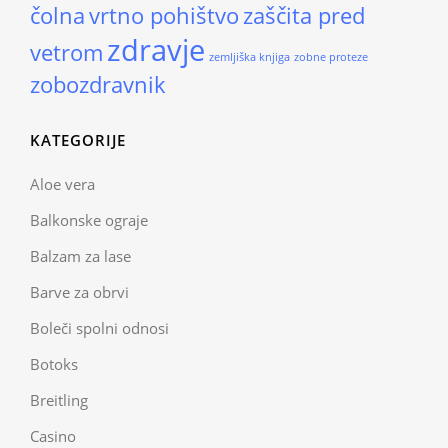
čolna
vrtno pohištvo
zaščita pred
zdravje
vetrom
zemljiška knjiga
zobne proteze
zobozdravnik
KATEGORIJE
Aloe vera
Balkonske ograje
Balzam za lase
Barve za obrvi
Boleči spolni odnosi
Botoks
Breitling
Casino