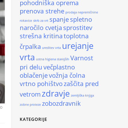
pohodniška oprema
prenova strehe
prodaja nepremičnine
spanje
spletno
rokavice
skrb za vrt
naročilo cvetja
sprostitev
strešna kritina
toplotna
urejanje
črpalka
ureditev vrta
vrta
Varnost
ustna higiena starejših
pri delu
večplastno
oblačenje
vožnja čolna
vrtno pohištvo
zaščita pred
zdravje
vetrom
zemljiška knjiga
zobozdravnik
zobne proteze
no
KATEGORIJE