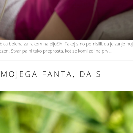
ca boleha za rakom na pljučih. Takoj smo pomislili, da je zanjo nu
ezen. Stvar pa ni tako preprosta, kot se komi zdi na prvi…
 MOJEGA FANTA, DA SI