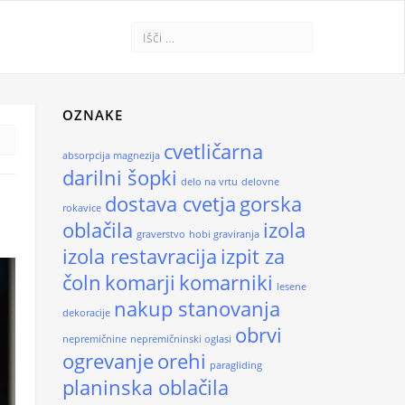
OZNAKE
cvetličarna
absorpcija magnezija
darilni šopki
delo na vrtu
delovne
dostava cvetja
gorska
rokavice
oblačila
izola
graverstvo
hobi graviranja
izola restavracija
izpit za
čoln
komarji
komarniki
lesene
nakup stanovanja
dekoracije
obrvi
nepremičnine
nepremičninski oglasi
ogrevanje
orehi
paragliding
planinska oblačila