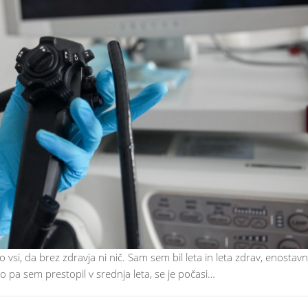
i, da brez zdravja ni nič. Sam sem bil leta in leta zdrav, enostav
o pa sem prestopil v srednja leta, se je počasi…