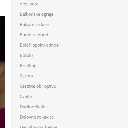
Aloe vera
Balkonske ograje
Balzam za lase
Barve za obrvi
Boleči spolni odnosi
Botoks
Breitling
Casino
Čestitke ob rojstvu
Cvetje
Darilne škatle
Delovne rokavice
Digitalni marketing