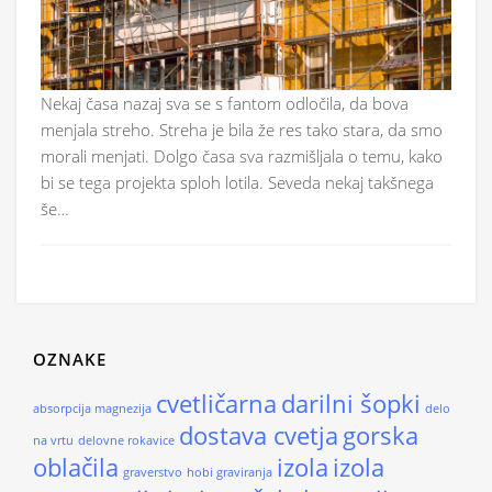
Nekaj časa nazaj sva se s fantom odločila, da bova
menjala streho. Streha je bila že res tako stara, da smo
morali menjati. Dolgo časa sva razmišljala o temu, kako
bi se tega projekta sploh lotila. Seveda nekaj takšnega
še…
OZNAKE
cvetličarna
darilni šopki
absorpcija magnezija
delo
dostava cvetja
gorska
na vrtu
delovne rokavice
oblačila
izola
izola
graverstvo
hobi graviranja