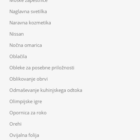
Moške zapestnice
Naglavna svetilka
Naravna kozmetika
Nissan
Nočna omarica
Oblačila
Obleke za posebne priložnosti
Oblikovanje obrvi
Odmaševanje kuhinjskega odtoka
Olimpijske igre
Opornica za roko
Orehi
Ovijalna folija