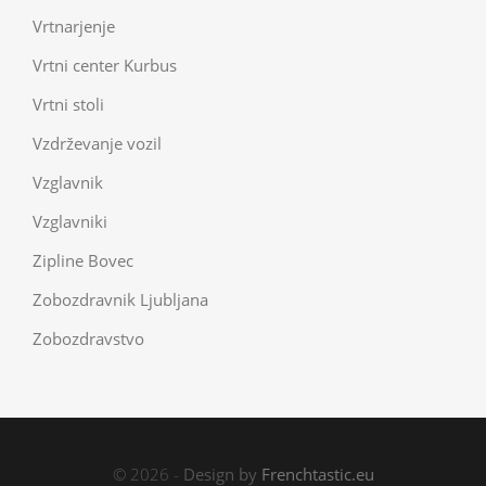
Vrtnarjenje
Vrtni center Kurbus
Vrtni stoli
Vzdrževanje vozil
Vzglavnik
Vzglavniki
Zipline Bovec
Zobozdravnik Ljubljana
Zobozdravstvo
© 2026 -
Design by
Frenchtastic.eu