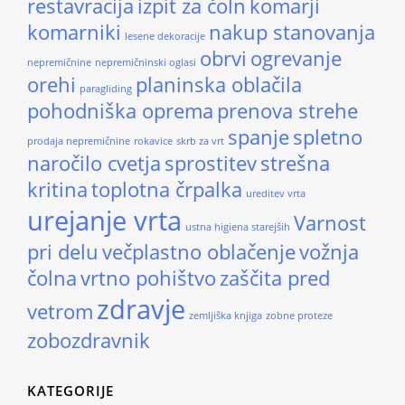
restavracija
izpit za čoln
komarji
komarniki
nakup stanovanja
lesene dekoracije
obrvi
ogrevanje
nepremičnine
nepremičninski oglasi
orehi
planinska oblačila
paragliding
pohodniška oprema
prenova strehe
spanje
spletno
prodaja nepremičnine
rokavice
skrb za vrt
naročilo cvetja
sprostitev
strešna
kritina
toplotna črpalka
ureditev vrta
urejanje vrta
Varnost
ustna higiena starejših
pri delu
večplastno oblačenje
vožnja
čolna
vrtno pohištvo
zaščita pred
zdravje
vetrom
zemljiška knjiga
zobne proteze
zobozdravnik
KATEGORIJE