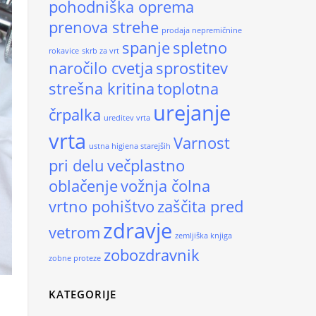
pohodniška oprema
prenova strehe
prodaja nepremičnine
spanje
spletno
rokavice
skrb za vrt
naročilo cvetja
sprostitev
strešna kritina
toplotna
urejanje
črpalka
ureditev vrta
vrta
Varnost
ustna higiena starejših
pri delu
večplastno
oblačenje
vožnja čolna
vrtno pohištvo
zaščita pred
zdravje
vetrom
zemljiška knjiga
zobozdravnik
zobne proteze
KATEGORIJE