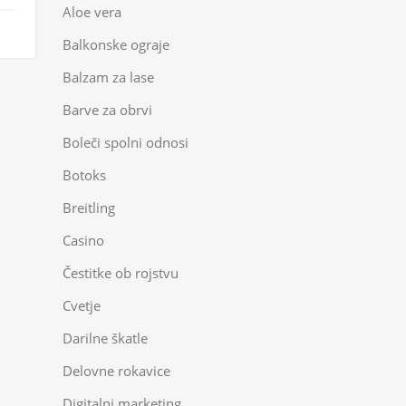
Aloe vera
Balkonske ograje
Balzam za lase
Barve za obrvi
Boleči spolni odnosi
Botoks
Breitling
Casino
Čestitke ob rojstvu
Cvetje
Darilne škatle
Delovne rokavice
Digitalni marketing