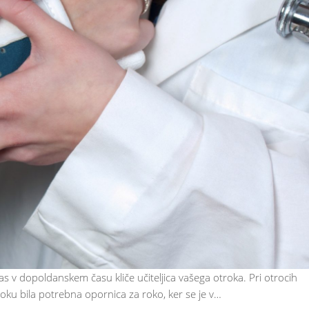
vas v dopoldanskem času kliče učiteljica vašega otroka. Pri otrocih
oku bila potrebna opornica za roko, ker se je v…