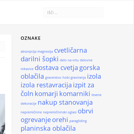
OZNAKE
cvetličarna
absorpcija magnezija
darilni šopki
delo na vrtu
delovne
dostava cvetja
gorska
rokavice
oblačila
izola
graverstvo
hobi graviranja
izola restavracija
izpit za
čoln
komarji
komarniki
lesene
nakup stanovanja
dekoracije
obrvi
nepremičnine
nepremičninski oglasi
ogrevanje
orehi
paragliding
planinska oblačila