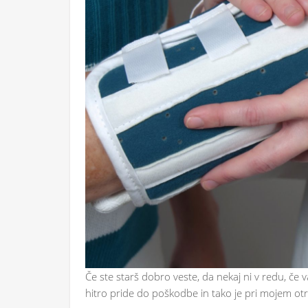
Če ste starš dobro veste, da nekaj ni v redu, če 
hitro pride do poškodbe in tako je pri mojem otr