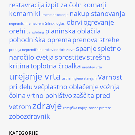
restavracija
izpit za čoln
komarji
komarniki
nakup stanovanja
lesene dekoracije
obrvi
ogrevanje
nepremičnine
nepremičninski oglasi
orehi
planinska oblačila
paragliding
pohodniška oprema
prenova strehe
spanje
spletno
prodaja nepremičnine
rokavice
skrb za vrt
naročilo cvetja
sprostitev
strešna
kritina
toplotna črpalka
ureditev vrta
urejanje vrta
Varnost
ustna higiena starejših
pri delu
večplastno oblačenje
vožnja
čolna
vrtno pohištvo
zaščita pred
zdravje
vetrom
zemljiška knjiga
zobne proteze
zobozdravnik
KATEGORIJE