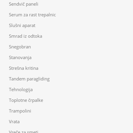
Sendvič paneli
Serum za rast trepalnic
Slušni aparat
Smrad iz odtoka
Snegobran
Stanovanja
Strešna kritina
Tandem paragliding
Tehnologija
Toplotne črpalke
Trampolini
Vrata
Vreče za smeti