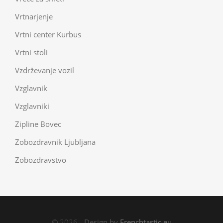
Vrtnarjenje
Vrtni center Kurbus
Vrtni stoli
Vzdrževanje vozil
Vzglavnik
Vzglavniki
Zipline Bovec
Zobozdravnik Ljubljana
Zobozdravstvo
© 2026 -
Design by
Frenchtastic.eu