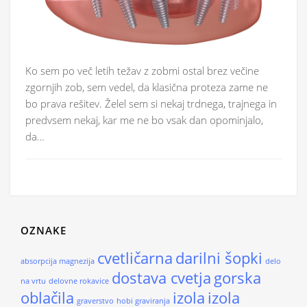
Ko sem po več letih težav z zobmi ostal brez večine
zgornjih zob, sem vedel, da klasična proteza zame ne
bo prava rešitev. Želel sem si nekaj trdnega, trajnega in
predvsem nekaj, kar me ne bo vsak dan opominjalo,
da…
OZNAKE
cvetličarna
darilni šopki
absorpcija magnezija
delo
dostava cvetja
gorska
na vrtu
delovne rokavice
oblačila
izola
izola
graverstvo
hobi graviranja