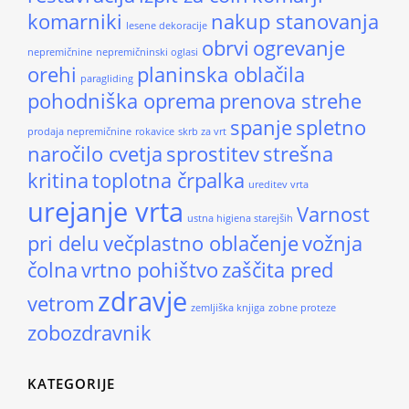
komarniki
nakup stanovanja
lesene dekoracije
obrvi
ogrevanje
nepremičnine
nepremičninski oglasi
orehi
planinska oblačila
paragliding
pohodniška oprema
prenova strehe
spanje
spletno
prodaja nepremičnine
rokavice
skrb za vrt
naročilo cvetja
sprostitev
strešna
kritina
toplotna črpalka
ureditev vrta
urejanje vrta
Varnost
ustna higiena starejših
pri delu
večplastno oblačenje
vožnja
čolna
vrtno pohištvo
zaščita pred
zdravje
vetrom
zemljiška knjiga
zobne proteze
zobozdravnik
KATEGORIJE