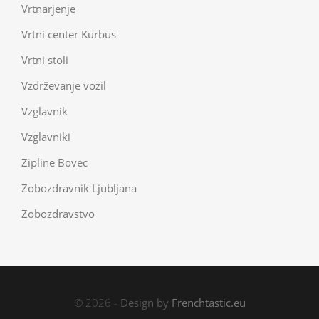
Vrtnarjenje
Vrtni center Kurbus
Vrtni stoli
Vzdrževanje vozil
Vzglavnik
Vzglavniki
Zipline Bovec
Zobozdravnik Ljubljana
Zobozdravstvo
© 2026 -
Design by
Frenchtastic.eu