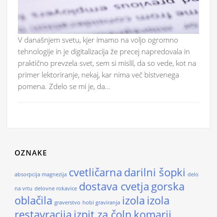
V današnjem svetu, kjer imamo na voljo ogromno
tehnologije in je digitalizacija že precej napredovala in
praktično prevzela svet, sem si mislil, da so vede, kot na
primer lektoriranje, nekaj, kar nima več bistvenega
pomena. Zdelo se mi je, da…
OZNAKE
cvetličarna
darilni šopki
absorpcija magnezija
delo
dostava cvetja
gorska
na vrtu
delovne rokavice
oblačila
izola
izola
graverstvo
hobi graviranja
restavracija
izpit za čoln
komarji