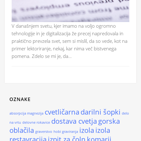
V današnjem svetu, kjer imamo na voljo ogromno
tehnologije in je digitalizacija že precej napredovala in
praktično prevzela svet, sem si mislil, da so vede, kot na
primer lektoriranje, nekaj, kar nima več bistvenega
pomena. Zdelo se mi je, da…
OZNAKE
cvetličarna
darilni šopki
absorpcija magnezija
delo
dostava cvetja
gorska
na vrtu
delovne rokavice
oblačila
izola
izola
graverstvo
hobi graviranja
restavracija
izpit za čoln
komarji