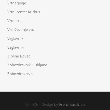
Vrtnarjenje
Vrtni center Kurbus
Vrtni stoli
Vzdrževanje vozil
Vzglavnik
Vzglavniki
Zipline Bovec
Zobozdravnik Ljubljana
Zobozdravstvo
© 2026 -
Design by
Frenchtastic.eu