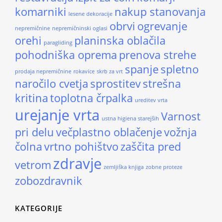
komarniki
nakup stanovanja
lesene dekoracije
obrvi
ogrevanje
nepremičnine
nepremičninski oglasi
orehi
planinska oblačila
paragliding
pohodniška oprema
prenova strehe
spanje
spletno
prodaja nepremičnine
rokavice
skrb za vrt
naročilo cvetja
sprostitev
strešna
kritina
toplotna črpalka
ureditev vrta
urejanje vrta
Varnost
ustna higiena starejših
pri delu
večplastno oblačenje
vožnja
čolna
vrtno pohištvo
zaščita pred
zdravje
vetrom
zemljiška knjiga
zobne proteze
zobozdravnik
KATEGORIJE