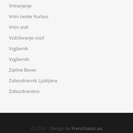
Vrtnarjenje
Vrtni center Kurbus
Vrtni stoli
Vzdrževanje vozil
Vzglavnik
Vzglavniki
Zipline Bovec
Zobozdravnik Ljubljana
Zobozdravstvo
© 2026 -
Design by
Frenchtastic.eu