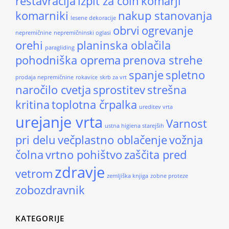
restavracija
izpit za čoln
komarji
komarniki
nakup stanovanja
lesene dekoracije
obrvi
ogrevanje
nepremičnine
nepremičninski oglasi
orehi
planinska oblačila
paragliding
pohodniška oprema
prenova strehe
spanje
spletno
prodaja nepremičnine
rokavice
skrb za vrt
naročilo cvetja
sprostitev
strešna
kritina
toplotna črpalka
ureditev vrta
urejanje vrta
Varnost
ustna higiena starejših
pri delu
večplastno oblačenje
vožnja
čolna
vrtno pohištvo
zaščita pred
zdravje
vetrom
zemljiška knjiga
zobne proteze
zobozdravnik
KATEGORIJE