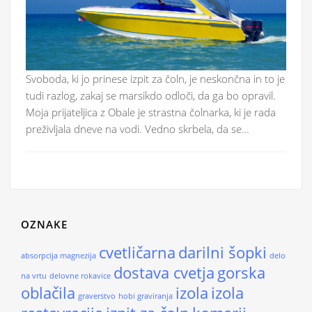
Svoboda, ki jo prinese izpit za čoln, je neskončna in to je
tudi razlog, zakaj se marsikdo odloči, da ga bo opravil.
Moja prijateljica z Obale je strastna čolnarka, ki je rada
preživljala dneve na vodi. Vedno skrbela, da se…
OZNAKE
cvetličarna
darilni šopki
absorpcija magnezija
delo
dostava cvetja
gorska
na vrtu
delovne rokavice
oblačila
izola
izola
graverstvo
hobi graviranja