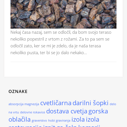
Nekaj časa nazaj, sem se odločil, da bom svojo teraso
nekoliko popestril z vrtom z rožami. Za to pa sem se
odločil zato, ker se mi je zdelo, da je naša terasa
nekoliko pusta, ter bi se jo dalo nekako…
OZNAKE
cvetličarna
darilni šopki
absorpcija magnezija
delo
dostava cvetja
gorska
na vrtu
delovne rokavice
oblačila
izola
izola
graverstvo
hobi graviranja