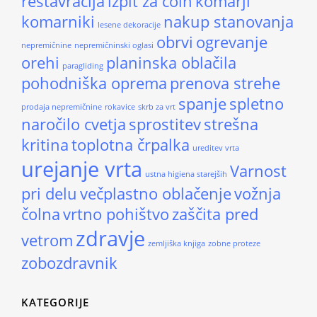
restavracija
izpit za čoln
komarji
komarniki
nakup stanovanja
lesene dekoracije
obrvi
ogrevanje
nepremičnine
nepremičninski oglasi
orehi
planinska oblačila
paragliding
pohodniška oprema
prenova strehe
spanje
spletno
prodaja nepremičnine
rokavice
skrb za vrt
naročilo cvetja
sprostitev
strešna
kritina
toplotna črpalka
ureditev vrta
urejanje vrta
Varnost
ustna higiena starejših
pri delu
večplastno oblačenje
vožnja
čolna
vrtno pohištvo
zaščita pred
zdravje
vetrom
zemljiška knjiga
zobne proteze
zobozdravnik
KATEGORIJE