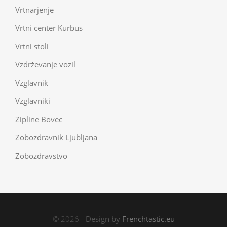
Vrtnarjenje
Vrtni center Kurbus
Vrtni stoli
Vzdrževanje vozil
Vzglavnik
Vzglavniki
Zipline Bovec
Zobozdravnik Ljubljana
Zobozdravstvo
© 2026 -
Design by
Frenchtastic.eu