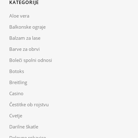
KATEGORIJE
Aloe vera
Balkonske ograje
Balzam za lase
Barve za obrvi
Boleči spolni odnosi
Botoks
Breitling
Casino
Čestitke ob rojstvu
Cvetje
Darilne škatle
Delovne rokavice