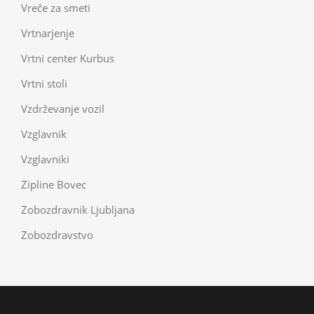
Vreče za smeti
Vrtnarjenje
Vrtni center Kurbus
Vrtni stoli
Vzdrževanje vozil
Vzglavnik
Vzglavniki
Zipline Bovec
Zobozdravnik Ljubljana
Zobozdravstvo