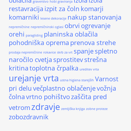
oblačila
izola
izola
graverstvo
hobi graviranja
restavracija
izpit za čoln
komarji
komarniki
nakup stanovanja
lesene dekoracije
obrvi
ogrevanje
nepremičnine
nepremičninski oglasi
orehi
planinska oblačila
paragliding
pohodniška oprema
prenova strehe
spanje
spletno
prodaja nepremičnine
rokavice
skrb za vrt
naročilo cvetja
sprostitev
strešna
kritina
toplotna črpalka
ureditev vrta
urejanje vrta
Varnost
ustna higiena starejših
pri delu
večplastno oblačenje
vožnja
čolna
vrtno pohištvo
zaščita pred
zdravje
vetrom
zemljiška knjiga
zobne proteze
zobozdravnik