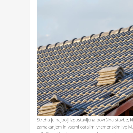
Streha je najbolj izpostavljena površina stavbe
zamakanjem in vsemi ostalimi vremenskimi vplivi