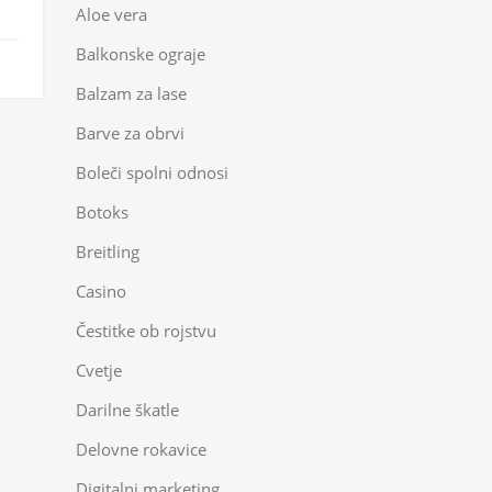
Aloe vera
Balkonske ograje
Balzam za lase
Barve za obrvi
Boleči spolni odnosi
Botoks
Breitling
Casino
Čestitke ob rojstvu
Cvetje
Darilne škatle
Delovne rokavice
Digitalni marketing