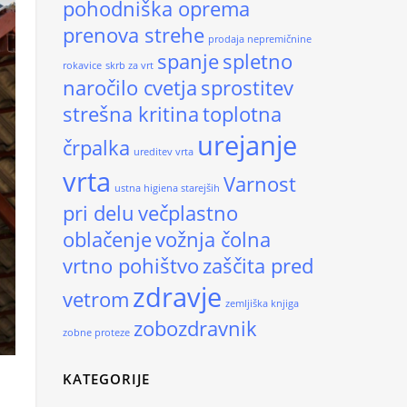
pohodniška oprema
prenova strehe
prodaja nepremičnine
spanje
spletno
rokavice
skrb za vrt
naročilo cvetja
sprostitev
strešna kritina
toplotna
urejanje
črpalka
ureditev vrta
vrta
Varnost
ustna higiena starejših
pri delu
večplastno
oblačenje
vožnja čolna
vrtno pohištvo
zaščita pred
zdravje
vetrom
zemljiška knjiga
zobozdravnik
zobne proteze
KATEGORIJE