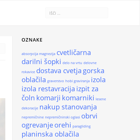
OZNAKE
cvetličarna
absorpcija magnezija
darilni šopki
delo na vrtu
delovne
dostava cvetja
gorska
rokavice
oblačila
izola
graverstvo
hobi graviranja
izola restavracija
izpit za
čoln
komarji
komarniki
lesene
nakup stanovanja
dekoracije
obrvi
nepremičnine
nepremičninski oglasi
ogrevanje
orehi
paragliding
planinska oblačila