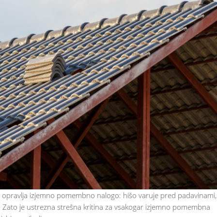
, ki opravlja izjemno pomembno nalogo: hišo varuje pred padavinami,
. Zato je ustrezna strešna kritina za vsakogar izjemno pomembna