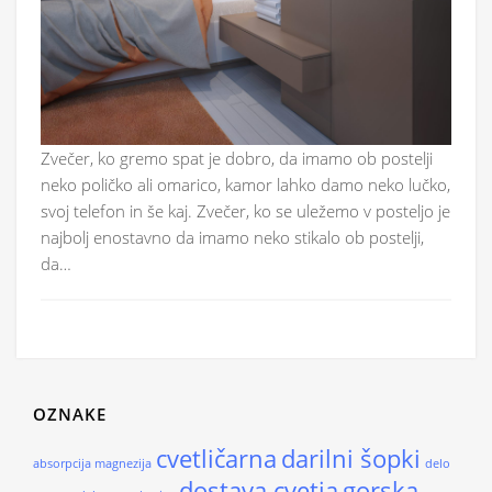
Zvečer, ko gremo spat je dobro, da imamo ob postelji
neko poličko ali omarico, kamor lahko damo neko lučko,
svoj telefon in še kaj. Zvečer, ko se uležemo v posteljo je
najbolj enostavno da imamo neko stikalo ob postelji,
da…
OZNAKE
cvetličarna
darilni šopki
absorpcija magnezija
delo
dostava cvetja
gorska