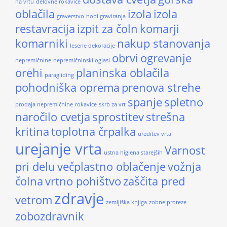
na vrtu
delovne rokavice
oblačila
izola
izola
graverstvo
hobi graviranja
restavracija
izpit za čoln
komarji
komarniki
nakup stanovanja
lesene dekoracije
obrvi
ogrevanje
nepremičnine
nepremičninski oglasi
orehi
planinska oblačila
paragliding
pohodniška oprema
prenova strehe
spanje
spletno
prodaja nepremičnine
rokavice
skrb za vrt
naročilo cvetja
sprostitev
strešna
kritina
toplotna črpalka
ureditev vrta
urejanje vrta
Varnost
ustna higiena starejših
pri delu
večplastno oblačenje
vožnja
čolna
vrtno pohištvo
zaščita pred
zdravje
vetrom
zemljiška knjiga
zobne proteze
zobozdravnik