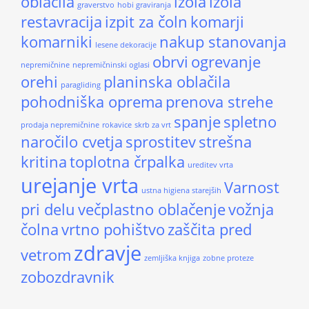
oblačila
izola
izola
graverstvo
hobi graviranja
restavracija
izpit za čoln
komarji
komarniki
nakup stanovanja
lesene dekoracije
obrvi
ogrevanje
nepremičnine
nepremičninski oglasi
orehi
planinska oblačila
paragliding
pohodniška oprema
prenova strehe
spanje
spletno
prodaja nepremičnine
rokavice
skrb za vrt
naročilo cvetja
sprostitev
strešna
kritina
toplotna črpalka
ureditev vrta
urejanje vrta
Varnost
ustna higiena starejših
pri delu
večplastno oblačenje
vožnja
čolna
vrtno pohištvo
zaščita pred
zdravje
vetrom
zemljiška knjiga
zobne proteze
zobozdravnik