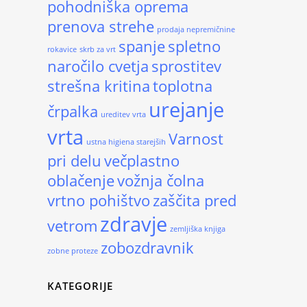
pohodniška oprema
prenova strehe
prodaja nepremičnine
spanje
spletno
rokavice
skrb za vrt
naročilo cvetja
sprostitev
strešna kritina
toplotna
urejanje
črpalka
ureditev vrta
vrta
Varnost
ustna higiena starejših
pri delu
večplastno
oblačenje
vožnja čolna
vrtno pohištvo
zaščita pred
zdravje
vetrom
zemljiška knjiga
zobozdravnik
zobne proteze
KATEGORIJE