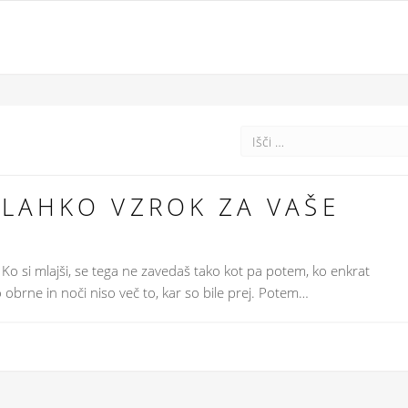
 LAHKO VZROK ZA VAŠE
Ko si mlajši, se tega ne zavedaš tako kot pa potem, ko enkrat
o obrne in noči niso več to, kar so bile prej. Potem…