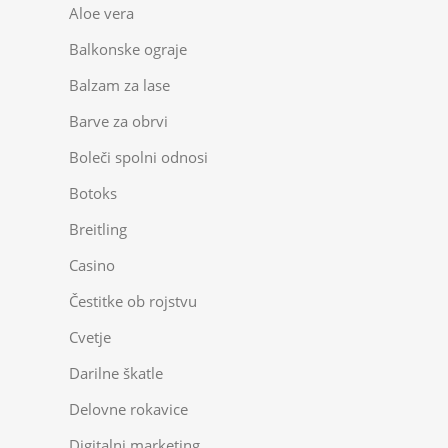
Aloe vera
Balkonske ograje
Balzam za lase
Barve za obrvi
Boleči spolni odnosi
Botoks
Breitling
Casino
Čestitke ob rojstvu
Cvetje
Darilne škatle
Delovne rokavice
Digitalni marketing