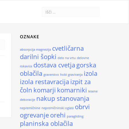
OZNAKE
cvetličarna
absorpcija magnezija
darilni šopki
delo na vrtu
delovne
dostava cvetja
gorska
rokavice
oblačila
izola
graverstvo
hobi graviranja
izola restavracija
izpit za
čoln
komarji
komarniki
lesene
nakup stanovanja
dekoracije
obrvi
nepremičnine
nepremičninski oglasi
ogrevanje
orehi
paragliding
planinska oblačila