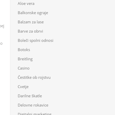
Aloe vera
Balkonske ograje
Balzam za lase
bej
Barve za obrvi
Boleči spolni odnosi
no
Botoks
Breitling
Casino
Čestitke ob rojstvu
Cvetje
Darilne škatle
Delovne rokavice
Digitalni marketing