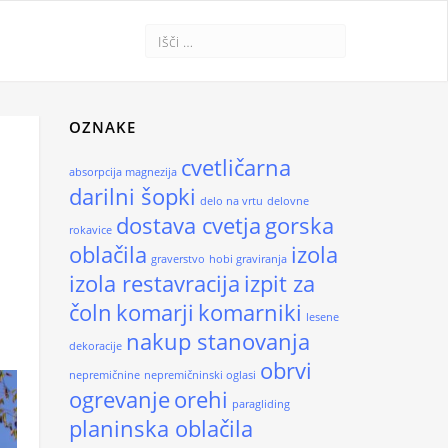
OZNAKE
cvetličarna
E
absorpcija magnezija
darilni šopki
delo na vrtu
delovne
dostava cvetja
gorska
rokavice
oblačila
izola
graverstvo
hobi graviranja
izola restavracija
izpit za
čoln
komarji
komarniki
lesene
nakup stanovanja
dekoracije
obrvi
nepremičnine
nepremičninski oglasi
ogrevanje
orehi
paragliding
planinska oblačila