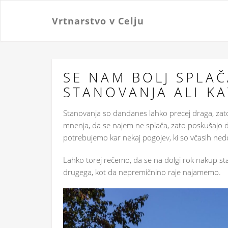
Vrtnarstvo v Celju
SE NAM BOLJ SPLAČ
STANOVANJA ALI K
Stanovanja so dandanes lahko precej draga, zato 
mnenja, da se najem ne splača, zato poskušajo do
potrebujemo kar nekaj pogojev, ki so včasih ne
Lahko torej rečemo, da se na dolgi rok nakup st
drugega, kot da nepremičnino raje najamemo.