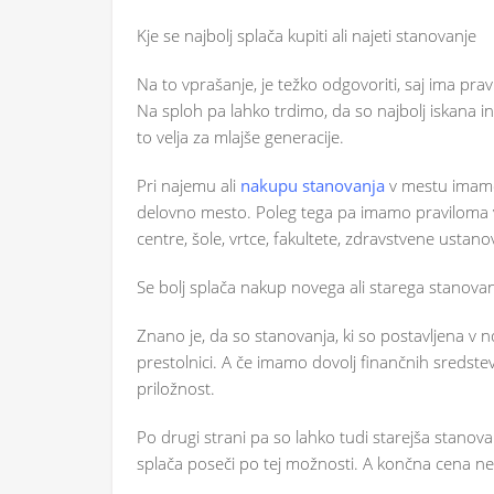
Kje se najbolj splača kupiti ali najeti stanovanje
Na to vprašanje, je težko odgovoriti, saj ima pra
Na sploh pa lahko trdimo, da so najbolj iskana i
to velja za mlajše generacije.
Pri najemu ali
nakupu stanovanja
v mestu imamo
delovno mesto. Poleg tega pa imamo praviloma v s
centre, šole, vrtce, fakultete, zdravstvene ustano
Se bolj splača nakup novega ali starega stanova
Znano je, da so stanovanja, ki so postavljena v n
prestolnici. A če imamo dovolj finančnih sredste
priložnost.
Po drugi strani pa so lahko tudi starejša stanov
splača poseči po tej možnosti. A končna cena n