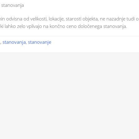
p stanovanja
nin odvisna od velikosti, lokacije, starosti objekta, ne nazadnje tudi 
, ki lahko zelo vplivajo na končno ceno določenega stanovanja.
a
,
stanovanja
,
stanovanje