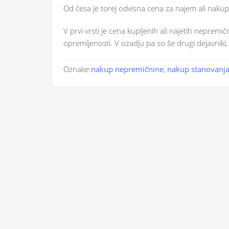
Od česa je torej odvisna cena za najem ali naku
V prvi vrsti je cena kupljenih ali najetih nepremič
opremljenosti. V ozadju pa so še drugi dejavniki
Oznake:
nakup nepremičnine
,
nakup stanovanj