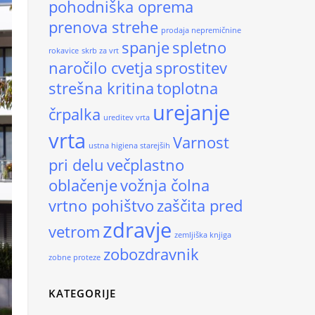
pohodniška oprema
prenova strehe
prodaja nepremičnine
spanje
spletno
rokavice
skrb za vrt
naročilo cvetja
sprostitev
strešna kritina
toplotna
urejanje
črpalka
ureditev vrta
vrta
Varnost
ustna higiena starejših
pri delu
večplastno
oblačenje
vožnja čolna
vrtno pohištvo
zaščita pred
zdravje
vetrom
zemljiška knjiga
zobozdravnik
zobne proteze
KATEGORIJE