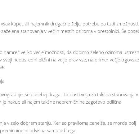
v vsak kupec ali najemnik drugačne želje, potrebe pa tudi zmožnosti.
n zaželena stanovanja v večjih mestih oziroma v prestolnici. Še pose
 namreč veliko večje možnosti, da dobimo želeno oziroma ustrez
voji neposredni bližini na voljo prav vse, na primer večje trgovske
ve.
nja
ovogradnje, še posebej draga. To zlasti velja za takšna stanovanja v
v, je nakup ali najem takšne nepremičnine zagotovo odlična
anja v zelo dobrem stanju. Ker so praviloma cenejša, se morda bolj
epremičnine ni odvisna samo od tega.