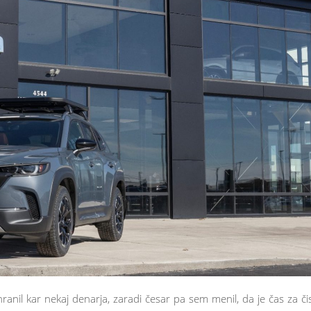
ranil kar nekaj denarja, zaradi česar pa sem menil, da je čas za či