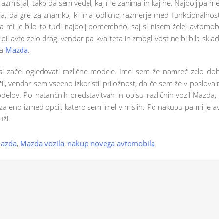
mišljal, tako da sem vedel, kaj me zanima in kaj ne. Najbolj pa me
, da gre za znamko, ki ima odlično razmerje med funkcionalnost
a mi je bilo to tudi najbolj pomembno, saj si nisem želel avtomobi
 bil avto zelo drag, vendar pa kvaliteta in zmogljivost ne bi bila skla
ka
Mazda
.
si začel ogledovati različne modele. Imel sem že namreč zelo do
čil, vendar sem vseeno izkoristil priložnost, da če sem že v poslovaln
delov. Po natančnih predstavitvah in opisu različnih vozil Mazda,
a eno izmed opcij, katero sem imel v mislih. Po nakupu pa mi je a
uži.
azda
,
Mazda vozila
,
nakup novega avtomobila