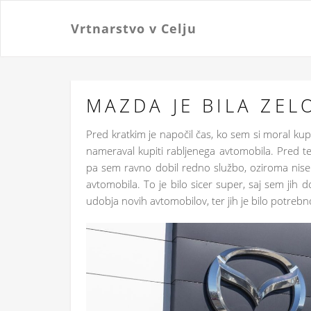
Vrtnarstvo v Celju
MAZDA JE BILA ZEL
Pred kratkim je napočil čas, ko sem si moral kupi
nameraval kupiti rabljenega avtomobila. Pred tem
pa sem ravno dobil redno službo, oziroma nisem
avtomobila. To je bilo sicer super, saj sem jih 
udobja novih avtomobilov, ter jih je bilo potrebno 