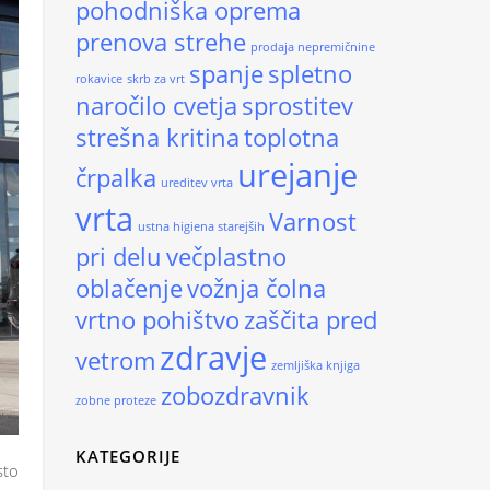
pohodniška oprema
prenova strehe
prodaja nepremičnine
spanje
spletno
rokavice
skrb za vrt
naročilo cvetja
sprostitev
strešna kritina
toplotna
urejanje
črpalka
ureditev vrta
vrta
Varnost
ustna higiena starejših
pri delu
večplastno
oblačenje
vožnja čolna
vrtno pohištvo
zaščita pred
zdravje
vetrom
zemljiška knjiga
zobozdravnik
zobne proteze
KATEGORIJE
sto