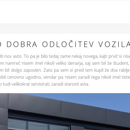
O DOBRA ODLOČITEV VOZIL
ti nov avto. To pa je bilo tedaj zame nekaj novega, kajti prvič si ni
 namreč nisem imel nikoli veliko denarja, saj sem bil še študent, 
 bil dolgo zaposlen. Zato pa sem si pred tem kupil že dva rablj
dobil cenovno ugodno, vendar pa nisem zaradi tega nikoli imel tist
tudi velikokrat servisirati, zaradi starosti avta.