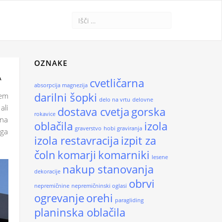
OZNAKE
A
cvetličarna
absorpcija magnezija
darilni šopki
sem
delo na vrtu
delovne
ali
dostava cvetja
gorska
rokavice
ena
oblačila
izola
graverstvo
hobi graviranja
ega
izola restavracija
izpit za
čoln
komarji
komarniki
lesene
nakup stanovanja
dekoracije
obrvi
nepremičnine
nepremičninski oglasi
ogrevanje
orehi
paragliding
planinska oblačila