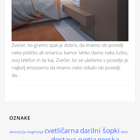
Zvečer, ko gremo spat je dobro, da imamo ob postelji
neko poličko ali omarico, kamor lahko damo neko lučko,
svoj telefon in še kaj. Zvečer, ko se uležemo v posteljo je
najbolj enostavno da imamo neko stikalo ob postelji,
da…
OZNAKE
cvetličarna
darilni šopki
absorpcija magnezija
delo
dostava cvetja
gorska