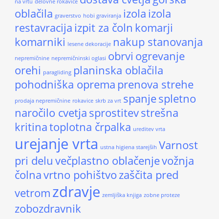
na vrtu
delovne rokavice
oblačila
izola
izola
graverstvo
hobi graviranja
restavracija
izpit za čoln
komarji
komarniki
nakup stanovanja
lesene dekoracije
obrvi
ogrevanje
nepremičnine
nepremičninski oglasi
orehi
planinska oblačila
paragliding
pohodniška oprema
prenova strehe
spanje
spletno
prodaja nepremičnine
rokavice
skrb za vrt
naročilo cvetja
sprostitev
strešna
kritina
toplotna črpalka
ureditev vrta
urejanje vrta
Varnost
ustna higiena starejših
pri delu
večplastno oblačenje
vožnja
čolna
vrtno pohištvo
zaščita pred
zdravje
vetrom
zemljiška knjiga
zobne proteze
zobozdravnik