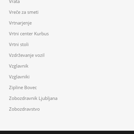
Vrata
Vreče za smeti
Vrtnarjenje
Vrtni center Kurbus
Vrtni stoli
Vzdrževanje vozil
Vzglavnik
Vzglavniki
Zipline Bovec
Zobozdravnik Ljubljana
Zobozdravstvo