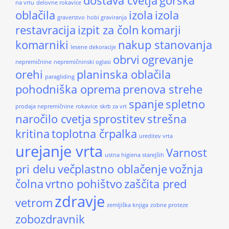
dostava cvetja
gorska
na vrtu
delovne rokavice
oblačila
izola
izola
graverstvo
hobi graviranja
restavracija
izpit za čoln
komarji
komarniki
nakup stanovanja
lesene dekoracije
obrvi
ogrevanje
nepremičnine
nepremičninski oglasi
orehi
planinska oblačila
paragliding
pohodniška oprema
prenova strehe
spanje
spletno
prodaja nepremičnine
rokavice
skrb za vrt
naročilo cvetja
sprostitev
strešna
kritina
toplotna črpalka
ureditev vrta
urejanje vrta
Varnost
ustna higiena starejših
pri delu
večplastno oblačenje
vožnja
čolna
vrtno pohištvo
zaščita pred
zdravje
vetrom
zemljiška knjiga
zobne proteze
zobozdravnik