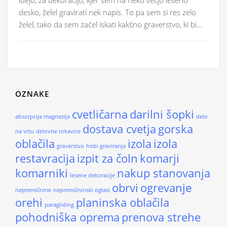
desko, želel gravirati nek napis. To pa sem si res zelo
želel, tako da sem začel iskati kakšno graverstvo, ki bi…
OZNAKE
cvetličarna
darilni šopki
absorpcija magnezija
delo
dostava cvetja
gorska
na vrtu
delovne rokavice
oblačila
izola
izola
graverstvo
hobi graviranja
restavracija
izpit za čoln
komarji
komarniki
nakup stanovanja
lesene dekoracije
obrvi
ogrevanje
nepremičnine
nepremičninski oglasi
orehi
planinska oblačila
paragliding
pohodniška oprema
prenova strehe