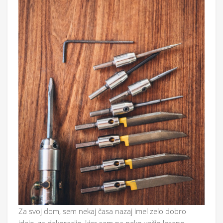
Za svoj dom, sem nekaj časa nazaj imel zelo dobro
idejo, za dekoracijo, kjer sem na neko večjo leseno