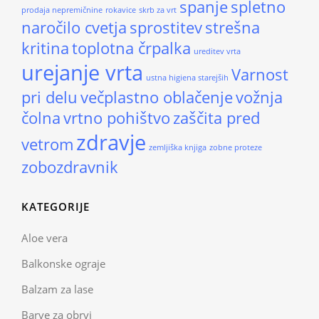
spanje
spletno
prodaja nepremičnine
rokavice
skrb za vrt
naročilo cvetja
sprostitev
strešna
kritina
toplotna črpalka
ureditev vrta
urejanje vrta
Varnost
ustna higiena starejših
pri delu
večplastno oblačenje
vožnja
čolna
vrtno pohištvo
zaščita pred
zdravje
vetrom
zemljiška knjiga
zobne proteze
zobozdravnik
KATEGORIJE
Aloe vera
Balkonske ograje
Balzam za lase
Barve za obrvi