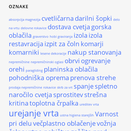
OZNAKE
cvetličarna
darilni šopki
absorpcija magnezija
delo
dostava cvetja
gorska
na vrtu
delovne rokavice
oblačila
izola
izola
graverstvo
hobi graviranja
restavracija
izpit za čoln
komarji
komarniki
nakup stanovanja
lesene dekoracije
obrvi
ogrevanje
nepremičnine
nepremičninski oglasi
orehi
planinska oblačila
paragliding
pohodniška oprema
prenova strehe
spanje
spletno
prodaja nepremičnine
rokavice
skrb za vrt
naročilo cvetja
sprostitev
strešna
kritina
toplotna črpalka
ureditev vrta
urejanje vrta
Varnost
ustna higiena starejših
pri delu
večplastno oblačenje
vožnja