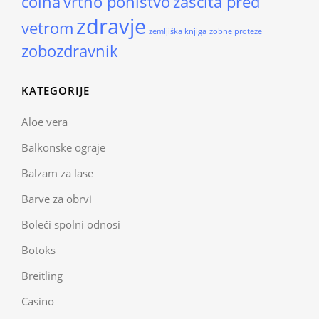
čolna
vrtno pohištvo
zaščita pred
zdravje
vetrom
zemljiška knjiga
zobne proteze
zobozdravnik
KATEGORIJE
Aloe vera
Balkonske ograje
Balzam za lase
Barve za obrvi
Boleči spolni odnosi
Botoks
Breitling
Casino