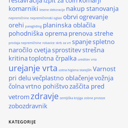
restavracija
izpit za čoln
komarji
komarniki
nakup stanovanja
lesene dekoracije
obrvi
ogrevanje
nepremičnine
nepremičninski oglasi
orehi
planinska oblačila
paragliding
pohodniška oprema
prenova strehe
spanje
spletno
prodaja nepremičnine
rokavice
skrb za vrt
naročilo cvetja
sprostitev
strešna
kritina
toplotna črpalka
ureditev vrta
urejanje vrta
Varnost
ustna higiena starejših
pri delu
večplastno oblačenje
vožnja
čolna
vrtno pohištvo
zaščita pred
zdravje
vetrom
zemljiška knjiga
zobne proteze
zobozdravnik
KATEGORIJE