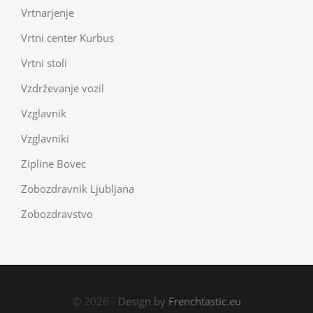
Vrtnarjenje
Vrtni center Kurbus
Vrtni stoli
Vzdrževanje vozil
Vzglavnik
Vzglavniki
Zipline Bovec
Zobozdravnik Ljubljana
Zobozdravstvo
© 2026 -
Design by
Frenchtastic.eu