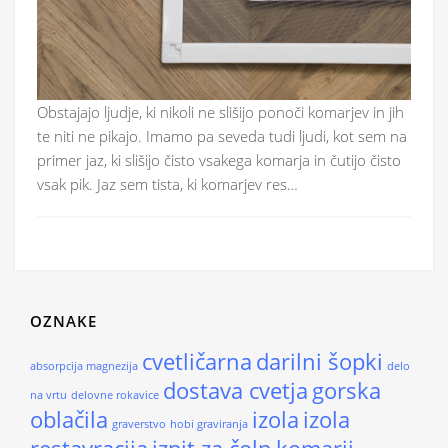
Obstajajo ljudje, ki nikoli ne slišijo ponoči komarjev in jih
te niti ne pikajo. Imamo pa seveda tudi ljudi, kot sem na
primer jaz, ki slišijo čisto vsakega komarja in čutijo čisto
vsak pik. Jaz sem tista, ki komarjev res…
OZNAKE
cvetličarna
darilni šopki
absorpcija magnezija
delo
dostava cvetja
gorska
na vrtu
delovne rokavice
oblačila
izola
izola
graverstvo
hobi graviranja